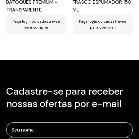
BATOQUES PREMIUM –
FRASCO ESPUMADOR 150
TRANSPARENTE
ML
Faça
login
ou
cadastre-se
Faça
login
ou
cadastre-se
para comprar.
para comprar.
Cadastre-se para receber
nossas ofertas por e-mail